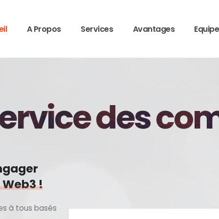
il
A Propos
Services
Avantages
Equip
service des c
ngager
 Web3 !
es à tous basés